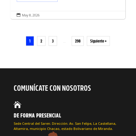
May 8, 2026

1
2
3
298
Siguiente »
…
COMUNÍCATE CON NOSOTROS

DE FORMA PRESENCIAL
Sede Central del Saren: Dirección: Av. San Felipe, La Castellana,
Altamira, municipio Chacao, estado Bolivariano de Miranda.