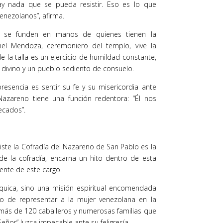
ay nada que se pueda resistir. Eso es lo que
enezolanos”, afirma.
dad se funden en manos de quienes tienen la
nel Mendoza, ceremoniero del templo, vive la
 de la talla es un ejercicio de humildad constante,
 divino y un pueblo sediento de consuelo.
esencia es sentir su fe y su misericordia ante
azareno tiene una función redentora: “Él nos
ecados”.
iste la Cofradía del Nazareno de San Pablo es la
e la cofradía, encarna un hito dentro de esta
rente de este cargo.
rquica, sino una misión espiritual encomendada
egio de representar a la mujer venezolana en la
 más de 120 caballeros y numerosas familias que
ñor” luzca impecable ante su feligresía.