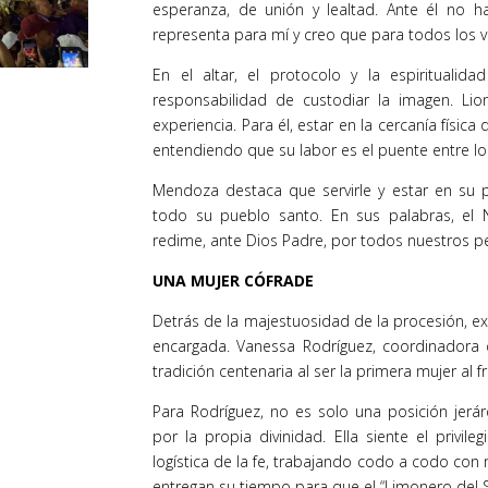
esperanza, de unión y lealtad. Ante él no h
representa para mí y creo que para todos los v
En el altar, el protocolo y la espirituali
responsabilidad de custodiar la imagen. Lio
experiencia. Para él, estar en la cercanía física
entendiendo que su labor es el puente entre lo
Mendoza destaca que servirle y estar en su pr
todo su pueblo santo. En sus palabras, el N
redime, ante Dios Padre, por todos nuestros p
UNA MUJER CÓFRADE
Detrás de la majestuosidad de la procesión, ex
encargada. Vanessa Rodríguez, coordinadora d
tradición centenaria al ser la primera mujer al f
Para Rodríguez, no es solo una posición jerá
por la propia divinidad. Ella siente el privil
logística de la fe, trabajando codo a codo con
entregan su tiempo para que el “Limonero del Se