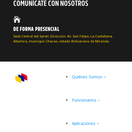
COMUNÍCATE CON NOSOTROS

DE FORMA PRESENCIAL
Sede Central del Saren: Dirección: Av. San Felipe, La Castellana,
Altamira, municipio Chacao, estado Bolivariano de Miranda.
Quiénes Somos
3
Funcionarios
3
Aplicaciones
3