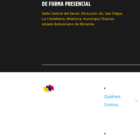
DE FORMA PRESENCIAL
Sede Central del Saren: Dirección: Av. San Felipe,
La Castellana, Altamira, municipio Chacao,
estado Bolivariano de Miranda.
Quiénes
3
Somos