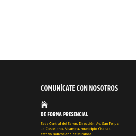
COMUNÍCATE CON NOSOTROS

DE FORMA PRESENCIAL
Sede Central del Saren: Dirección: Av. San Felipe,
La Castellana, Altamira, municipio Chacao,
estado Bolivariano de Miranda.