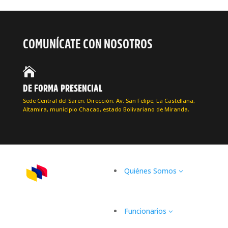
COMUNÍCATE CON NOSOTROS

DE FORMA PRESENCIAL
Sede Central del Saren: Dirección: Av. San Felipe, La Castellana,
Altamira, municipio Chacao, estado Bolivariano de Miranda.
Quiénes Somos
3
Funcionarios
3